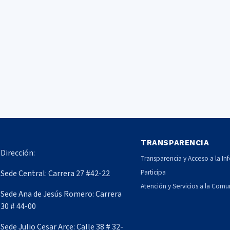
TRANSPARENCIA
Dirección:
Transparencia y Acceso a la In
Participa
Sede Central: Carrera 27 #42-22
Atención y Servicios a la Com
Sede Ana de Jesús Romero: Carrera
30 # 44-00
Sede Julio Cesar Arce: Calle 38 # 32-