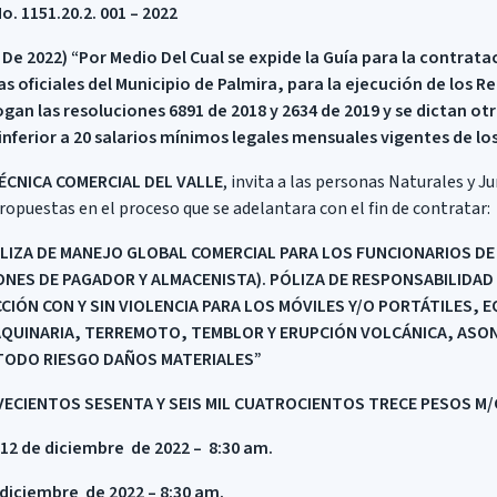
 1151.20.2. 001 – 2022
 De 2022) “Por Medio Del Cual se expide la Guía para la contrata
as oficiales del Municipio de Palmira, para la ejecución de los 
gan las resoluciones 6891 de 2018 y 2634 de 2019 y se dictan ot
inferior a 20 salarios mínimos legales mensuales vigentes de los
ÉCNICA COMERCIAL DEL VALLE
, invita a las personas Naturales y J
opuestas en el proceso que se adelantara con el fin de contratar:
LIZA DE MANEJO GLOBAL COMERCIAL PARA LOS FUNCIONARIOS DE
ONES DE PAGADOR Y ALMACENISTA). PÓLIZA DE RESPONSABILIDAD
IÓN CON Y SIN VIOLENCIA PARA LOS MÓVILES Y/O PORTÁTILES, E
QUINARIA, TERREMOTO, TEMBLOR Y ERUPCIÓN VOLCÁNICA, ASON
TODO RIESGO DAÑOS MATERIALES
”
VECIENTOS SESENTA Y SEIS MIL CUATROCIENTOS TRECE PESOS M
 12 de diciembre de 2022 – 8:30 am.
 diciembre de 2022 – 8:30 am.